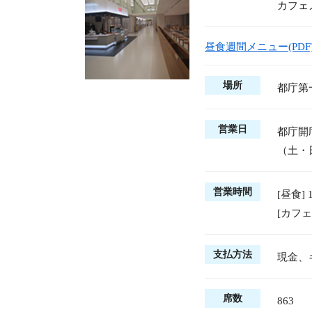
カフェ
昼食週間メニュー(PDF
場所
都庁第
営業日
都庁開
（土・
営業時間
[昼食]
[カフェ
支払方法
現金、
席数
863