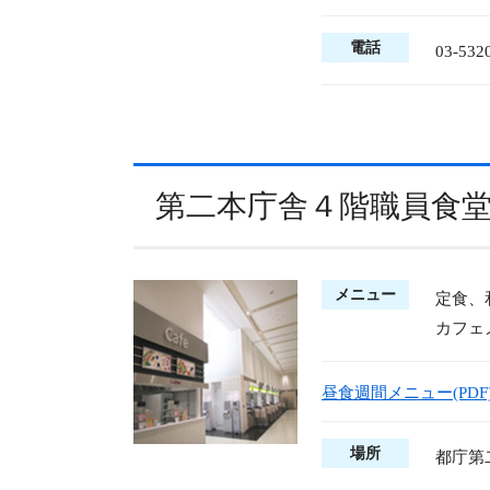
電話
03-532
第二本庁舎４階職員食堂/ Ca
メニュー
定食、
カフェ
昼食週間メニュー(PDF
場所
都庁第