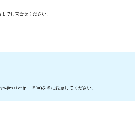
当までお問合せください。
t)tokyo-jinzai.or.jp ※(at)を＠に変更してください。