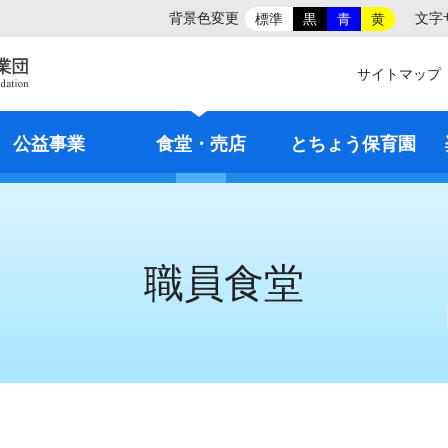
背景色変更
文字
標準
黒
青
黄
サイトマップ
公益事業
食堂・売店
とちょう保育園
職員食堂