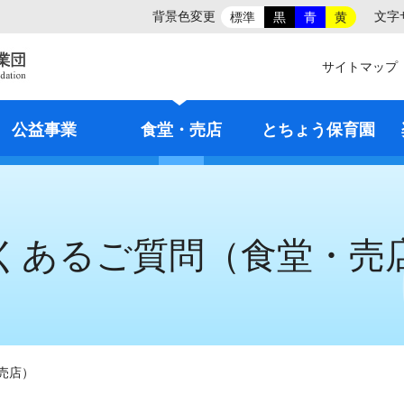
背景色変更
文字
標準
黒
青
黄
サイトマップ
公益事業
食堂・売店
とちょう保育園
くあるご質問（食堂・売
売店）