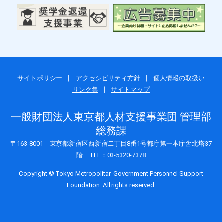
サイトポリシー
アクセシビリティ方針
個人情報の取扱い
リンク集
サイトマップ
一般財団法人東京都人材支援事業団 管理部
総務課
〒163-8001 東京都新宿区西新宿二丁目8番1号都庁第一本庁舎北塔37
階 TEL：03-5320-7378
Copyright © Tokyo Metropolitan Government Personnel Support
Foundation. All rights reserved.